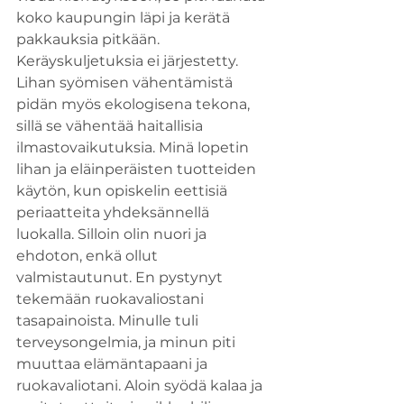
koko kaupungin läpi ja kerätä 
pakkauksia pitkään. 
Keräyskuljetuksia ei järjestetty.
Lihan syömisen vähentämistä 
pidän myös ekologisena tekona, 
sillä se vähentää haitallisia 
ilmastovaikutuksia. Minä lopetin 
lihan ja eläinperäisten tuotteiden 
käytön, kun opiskelin eettisiä 
periaatteita yhdeksännellä 
luokalla. Silloin olin nuori ja 
ehdoton, enkä ollut 
valmistautunut. En pystynyt 
tekemään ruokavaliostani 
tasapainoista. Minulle tuli 
terveysongelmia, ja minun piti 
muuttaa elämäntapaani ja 
ruokavaliotani. Aloin syödä kalaa ja 