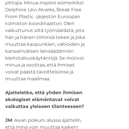
johtajia. Minua inspiroi esimerkiksi 
Delphine Lévi Alvarès, Break Free 
From Plastic -järjestön Euroopan 
toimiston koordinaattori. Olen 
vaikuttunut siitä työmäärästä, jota 
hän ja hänen tiiminsä tekee ja joka 
muuttaa kaupunkien, valtioiden ja 
kansainvälisen lainsäädännön 
kiertotalouskäytäntöjä. Se motivoi 
minua ja osoittaa, että ihmiset 
voivat päästä tavoitteisiinsa ja 
muuttaa maailmaa.
Ajatteletko, että yhden ihmisen 
ekologiset elämäntavat voivat 
vaikuttaa yleiseen tilanteeseen?
JM
: Aivan polkuni alussa ajattelin, 
että minä voin muuttaa kaiken! 