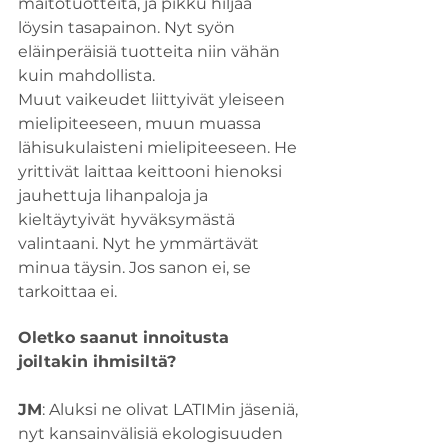
maitotuotteita, ja pikku hiljaa 
löysin tasapainon. Nyt syön 
eläinperäisiä tuotteita niin vähän 
kuin mahdollista.
Muut vaikeudet liittyivät yleiseen 
mielipiteeseen, muun muassa 
lähisukulaisteni mielipiteeseen. He 
yrittivät laittaa keittooni hienoksi 
jauhettuja lihanpaloja ja 
kieltäytyivät hyväksymästä 
valintaani. Nyt he ymmärtävät 
minua täysin. Jos sanon ei, se 
tarkoittaa ei.
Oletko saanut innoitusta 
joiltakin ihmisiltä?
JM
: Aluksi ne olivat LATIMin jäseniä, 
nyt kansainvälisiä ekologisuuden 