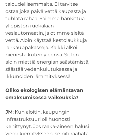
taloudellisemmalta. Ei tarvitse 
ostaa joka päivä vettä kaupasta ja 
tuhlata rahaa. Saimme hankittua 
yliopiston ruokalaan 
vesiautomaatin, ja otimme sieltä 
vettä. Aloin käyttää kestolaukkuja 
ja -kauppakasseja. Kaikki alkoi 
pienestä kuten yleensä. Sitten 
aloin miettiä energian säästämistä, 
säästää vedenkulutuksessa ja 
ikkunoiden lämmityksessä
Oliko ekologisen elämäntavan 
omaksumisessa vaikeuksia?
JM
: Kun aloitin, kaupungin 
infrastruktuuri oli huonosti 
kehittynyt. Jos raaka-aineen halusi 
viedä kierrätykseen, se piti raahata 