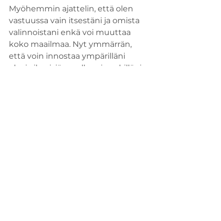
Myöhemmin ajattelin, että olen 
vastuussa vain itsestäni ja omista 
valinnoistani enkä voi muuttaa 
koko maailmaa. Nyt ymmärrän, 
että voin innostaa ympärilläni 
olevia ihmisiä omalla esimerkilläni 
ja he muuttavat oman 
elämäntapansa minun kanssani.
Jos on lasi vettä ja sinne 
lisätään yksi pisara 
granattiomenan mehua, 
vesi muuttuu 
vaaleanpunaiseksi. Siispä 
yhdelläkin pisaralla 
meressä on merkitystä.