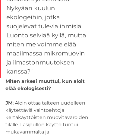
Nykyään kuulun 
ekologeihin, jotka 
suojelevat tulevia ihmisiä. 
Luonto selviää kyllä, mutta 
miten me voimme elää 
maailmassa mikromuovin 
ja ilmastonmuutoksen 
kanssa?"
Miten arkesi muuttui, kun aloit 
elää ekologisesti?
JM
: Aloin ottaa talteen uudelleen 
käytettäviä vaihtoehtoja 
kertakäyttöisten muovitavaroiden 
tilalle. Lasipullon käyttö tuntui 
mukavammalta ja 