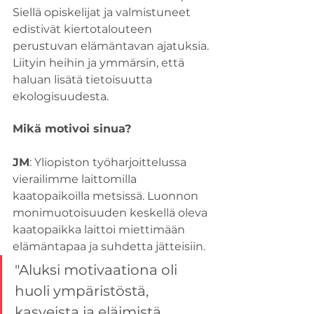
Siellä opiskelijat ja valmistuneet 
edistivät kiertotalouteen 
perustuvan elämäntavan ajatuksia. 
Liityin heihin ja ymmärsin, että 
haluan lisätä tietoisuutta 
ekologisuudesta.
Mikä motivoi sinua?
JM
: Yliopiston työharjoittelussa 
vierailimme laittomilla 
kaatopaikoilla metsissä. Luonnon 
monimuotoisuuden keskellä oleva 
kaatopaikka laittoi miettimään 
elämäntapaa ja suhdetta jätteisiin.
"Aluksi motivaationa oli 
huoli ympäristöstä, 
kasveista ja eläimistä. 